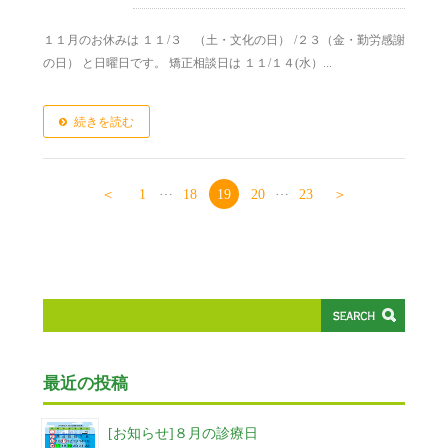
１１月のお休みは １１/３ （土・文化の日） /２３（金・勤労感謝
の日） と日曜日です。 矯正相談日は １１/１４(水）...
続きを読む
…
…
＜
1
18
19
20
23
＞
最近の投稿
[お知らせ]８月の診療日