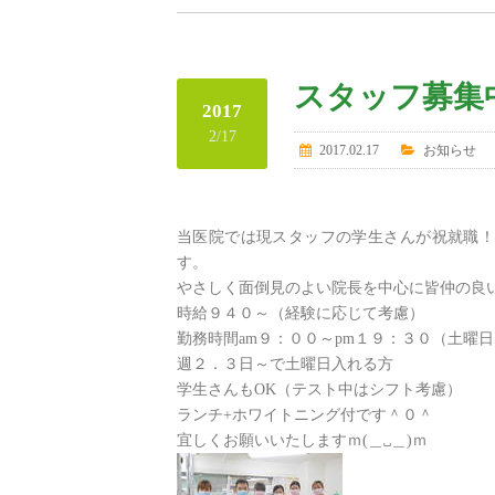
スタッフ募集
2017
2/17
2017.02.17
お知らせ
当医院では現スタッフの学生さんが祝就職！
す。
やさしく面倒見のよい院長を中心に皆仲の良
時給９４０～（経験に応じて考慮）
勤務時間am９：００～pm１９：３０（土曜
週２．３日～で土曜日入れる方
学生さんもOK（テスト中はシフト考慮）
ランチ+ホワイトニング付です＾０＾
宜しくお願いいたしますｍ(＿␣＿)ｍ