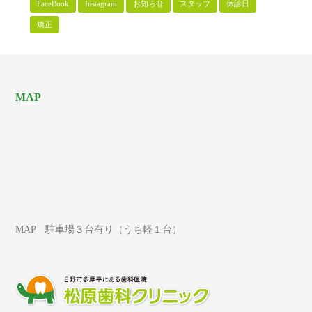
FaceBook
Instagram
お知らせ
スタッフ
休診日
矯正
MAP
MAP 駐車場３台有り（うち軽１台）